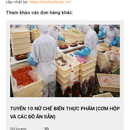
cập nhật tại:
https://motherbrain.vn/
Tham khảo các đơn hàng khác:
TUYỂN 10 NỮ CHẾ BIẾN THỰC PHẨM (CƠM HỘP
VÀ CÁC ĐỒ ĂN SẴN)
Số lượng
:
10