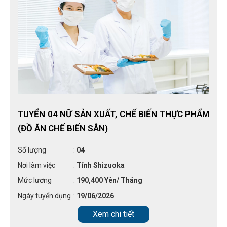
TUYỂN 04 NỮ SẢN XUẤT, CHẾ BIẾN THỰC PHẨM
(ĐỒ ĂN CHẾ BIẾN SẴN)
Số lượng
:
04
Nơi làm việc
:
Tỉnh Shizuoka
Mức lương
:
190,400 Yên/ Tháng
Ngày tuyển dụng
:
19/06/2026
Xem chi tiết