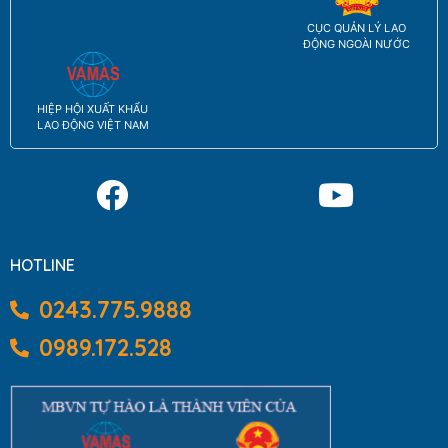
CỤC QUẢN LÝ LAO
ĐỘNG NGOÀI NƯỚC
HIỆP HỘI XUẤT KHẨU
LAO ĐỘNG VIỆT NAM
HOTLINE
0243.775.9888
0989.172.528