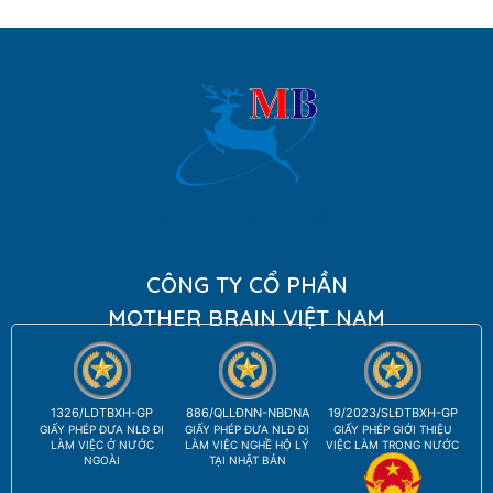
CÔNG TY CỔ PHẦN
MOTHER BRAIN VIỆT NAM
1326/LDTBXH-GP
886/QLLĐNN-NBĐNA
19/2023/SLĐTBXH-GP
GIẤY PHÉP ĐƯA NLĐ ĐI
GIẤY PHÉP ĐƯA NLĐ ĐI
GIẤY PHÉP GIỚI THIỆU
LÀM VIỆC Ở NƯỚC
LÀM VIỆC NGHỀ HỘ LÝ
VIỆC LÀM TRONG NƯỚC
NGOÀI
TẠI NHẬT BẢN