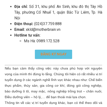
Địa chỉ:
Số 31, khu phố An Sinh, khu đô thị Tây Hồ
Tây, phường Cổ Nhuế 1, quận Bắc Từ Liêm, Tp. Hà
Nội
Điện thoại:
(024)37.759.888
Email:
xkld@motherbrain.vn
Hotline tư vấn:
Ms Hà: 0989.172.528
ĐĂNG KÝ NGAY
Nếu bạn cảm thấy công việc này chưa phù hợp với nguyện
vọng của mình thì đừng lo lắng. Chúng tôi hiện có rất nhiều vị trí
tuyển dụng ở các ngành nghề lĩnh vực khác nhau như: Chế biến
thực phẩm, thủy sản, gia công cơ khí, đóng gói công nghiệp,
bảo dưỡng ô tô, may mặc, nông nghiệp trồng trọt – chăn nuôi,
Điều dưỡng viên – hộ lý,… để bạn thoải mái lựa chọn.
Thông tin về các vị trí tuyển dụng khác, bạn có thể theo dõi và