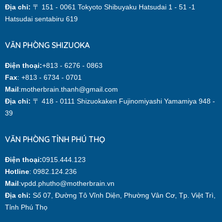
Địa chỉ:
〒 151 - 0061 Tokyoto Shibuyaku Hatsudai 1 - 51 -1
Hatsudai sentabiru 619
VĂN PHÒNG SHIZUOKA
Điện thoại:
+813 - 6276 - 0863
Fax
: +813 - 6734 - 0701
Mail
:motherbrain.thanh@gmail.com
Địa chỉ:
〒 418 - 0111 Shizuokaken Fujinomiyashi Yamamiya 948 -
39
VĂN PHÒNG TỈNH PHÚ THỌ
Điện thoại:
0915.444.123
Hotline
: 0982.124.236
Mail
:vpdd.phutho@motherbrain.vn
Địa chỉ:
Số 07, Đường Tô Vĩnh Diện, Phường Vân Cơ, Tp. Việt Trì,
Tỉnh Phú Thọ