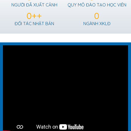
NGƯỜI ĐÃ XUẤT CẢNH
QUY MÔ ĐÀO TẠO HỌC VIÊN
0
++
0
ĐỐI TÁC NHẬT BẢN
NGÀNH XKLĐ