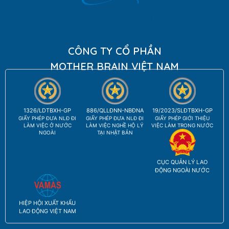
CÔNG TY CỔ PHẦN
MOTHER BRAIN VIỆT NAM
1326/LDTBXH-GP
886/QLLĐNN-NBĐNA
19/2023/SLĐTBXH-GP
GIẤY PHÉP ĐƯA NLĐ ĐI
GIẤY PHÉP ĐƯA NLĐ ĐI
GIẤY PHÉP GIỚI THIỆU
LÀM VIỆC Ở NƯỚC
LÀM VIỆC NGHỀ HỘ LÝ
VIỆC LÀM TRONG NƯỚC
NGOÀI
TẠI NHẬT BẢN
CỤC QUẢN LÝ LAO
ĐỘNG NGOÀI NƯỚC
HIỆP HỘI XUẤT KHẨU
LAO ĐỘNG VIỆT NAM