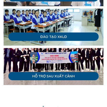
ĐÀO TẠO XKLĐ
HỖ TRỢ SAU XUẤT CẢNH