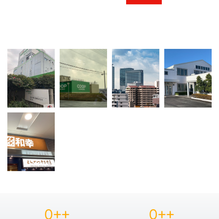
0
++
0
++