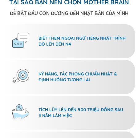
TẠI SAO BẠN NÊN CHỌN MOTHER BRAIN
ĐỂ BẮT ĐẦU CON ĐƯỜNG ĐẾN NHẬT BẢN CỦA MÌNH
BIẾT THÊM NGOẠI NGỮ TIẾNG NHẬT TRÌNH
ĐỘ LÊN ĐẾN N4
KỸ NĂNG, TÁC PHONG CHUẨN NHẬT &
ĐỊNH HƯỚNG TƯƠNG LAI
TÍCH LŨY LÊN ĐẾN 500 TRIỆU ĐỒNG SAU
3 NĂM LÀM VIỆC