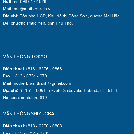
Hotline
: 0989.172.528
Mail
: mb@motherbrain.vn
Địa chỉ:
Tòa nhà HCD, Khu đô thị Đồng Sơn, đường Mai Hắc
Đế, phường Phúc Yên, tỉnh Phú Thọ.
VĂN PHÒNG TOKYO
Điện thoại:
+813 - 6276 - 0863
Fax
: +813 - 6734 - 0701
Mail
:motherbrain.thanh@gmail.com
Địa chỉ:
〒 151 - 0061 Tokyoto Shibuyaku Hatsudai 1 - 51 -1
Hatsudai sentabiru 619
VĂN PHÒNG SHIZUOKA
Điện thoại:
+813 - 6276 - 0863
Fax
: +813 - 6734 - 0701