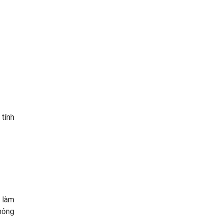
 tính
 làm
Không