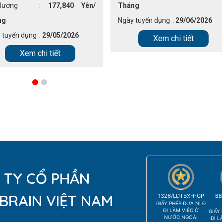
lương
:
177,840 Yên/
Tháng
ng
Ngày tuyển dụng
:
29/06/2026
 tuyển dụng
:
29/05/2026
Xem chi tiết
Xem chi tiết
 TY CỔ PHẦN
BRAIN VIỆT NAM
1326/LDTBXH-GP
88
GIẤY PHÉP ĐƯA NLĐ
ĐI LÀM VIỆC Ở
GIẤY
NƯỚC NGOÀI
ĐI L