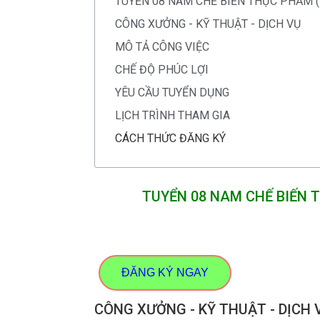
TUYỂN 08 NAM CHẾ BIẾN THỰC PHẨM (TH
CÔNG XƯỞNG - KỸ THUẬT - DỊCH VỤ
MÔ TẢ CÔNG VIỆC
CHẾ ĐỘ PHÚC LỢI
YÊU CẦU TUYỂN DỤNG
LỊCH TRÌNH THAM GIA
CÁCH THỨC ĐĂNG KÝ
TUYỂN 08 NAM CHẾ BIẾN T
ĐĂNG KÝ NGAY
CÔNG XƯỞNG - KỸ THUẬT - DỊCH 