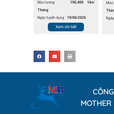
:
178,707 Yên/
Mức lương
:
190,400 Yên/
Mức 
Tháng
Thá
01/07/2026
Ngày tuyển dụng
:
19/06/2026
Ngày
 tiết
Xem chi tiết
CÔNG
MOTHER 