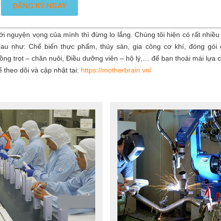
ĐĂNG KÝ NGAY
nguyện vọng của mình thì đừng lo lắng. Chúng tôi hiện có rất nhiều v
au như: Chế biến thực phẩm, thủy sản, gia công cơ khí, đóng gói
ng trọt – chăn nuôi, Điều dưỡng viên – hộ lý,… để bạn thoải mái lựa 
ể theo dõi và cập nhật tại:
https://motherbrain.vn/