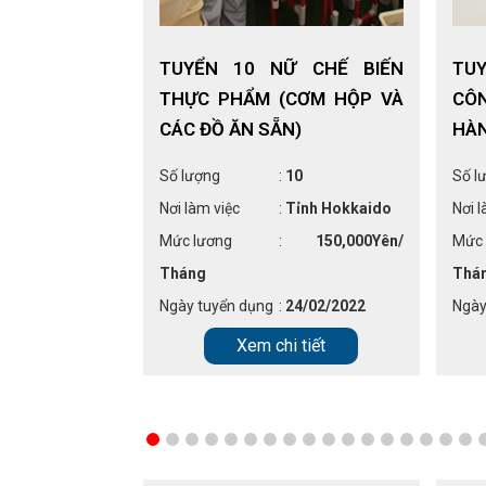
Ữ ĐÓNG GÓI
TUYỂN 10 NỮ CHẾ BIẾN
TU
Ì HỘP GIẤY
THỰC PHẨM (CƠM HỘP VÀ
CÔ
CÁC ĐỒ ĂN SẴN)
HÀN
03
Số lượng
:
10
Số l
Tỉnh Shizuoka
Nơi làm việc
:
Tỉnh Hokkaido
Nơi l
:
151,800 Yên/
Mức lương
:
150,000Yên/
Mức 
Tháng
Thá
06/12/2021
Ngày tuyển dụng
:
24/02/2022
Ngày
 tiết
Xem chi tiết