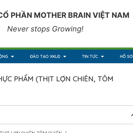
CỔ PHẦN MOTHER BRAIN VIỆT NAM
Never stops Growing!
ĐỘNG
ĐÀO TẠO XKLĐ
TIN TỨC
HỒ SƠ
HỰC PHẨM (THỊT LỢN CHIÊN, TÔM