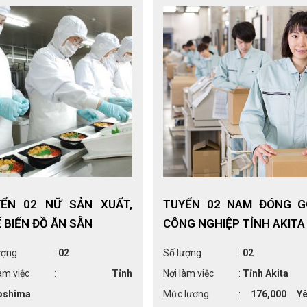
YỂN 02 NỮ SẢN XUẤT,
TUYỂN 02 NAM ĐÓNG G
 BIẾN ĐỒ ĂN SẴN
CÔNG NGHIỆP TỈNH AKITA
ượng
:
02
Số lượng
:
02
àm việc
:
Tỉnh
Nơi làm việc
:
Tỉnh Akita
oshima
Mức lương
:
176,000 Yê