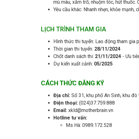
mù màu, xăm trổ, nhuộm tóc, hút thuốc. C
Yêu cầu khác: Nhanh nhẹn, khỏe mạnh, c
LỊCH TRÌNH THAM GIA
Hình thức thi tuyển: Lao động tham gia 
Thời gian thi tuyển:
28/11/2024
Chốt danh sách thi:
21/11/2024
-
Ưu tiê
Dự kiến xuất cảnh:
05/2025
CÁCH THỨC ĐĂNG KÝ
Địa chỉ:
Số 31, khu phố An Sinh, khu đô 
Điện thoại:
(024)37.759.888
Email:
xkld@motherbrain.vn
Hotline tư vấn:
Ms Hà: 0989.172.528