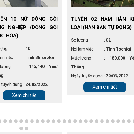
YỂN 10 NỮ ĐÓNG GÓI
TUYỂN 02 NAM HÀN K
NG NGHIỆP (ĐÓNG GÓI
LOẠI (HÀN BÁN TỰ ĐỘNG)
G HÓA)
Số lượng
:
02
ượng
:
10
Nơi làm việc
:
Tỉnh Tochigi
àm việc
:
Tỉnh Shizuoka
Mức lương
:
180,000 Yê
lương
:
145,140 Yên/
Tháng
ng
Ngày tuyển dụng
:
29/03/2022
 tuyển dụng
:
24/02/2022
Xem chi tiết
Xem chi tiết