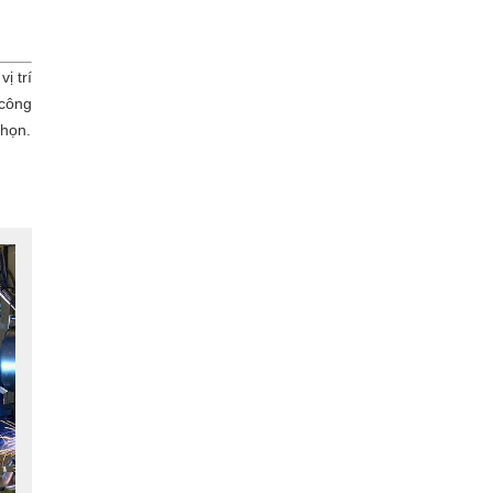
ị trí
 công
chọn.