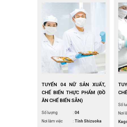
MAY QUẦN ÁO
TUYỂN 04 NỮ SẢN XUẤT,
TU
RẺ EM TỈNH
CHẾ BIẾN THỰC PHẨM (ĐỒ
CHẾ
ĂN CHẾ BIẾN SẴN)
Số l
10
Số lượng
:
04
Nơi l
Tỉnh Nagasaki
Nơi làm việc
:
Tỉnh Shizuoka
Kag